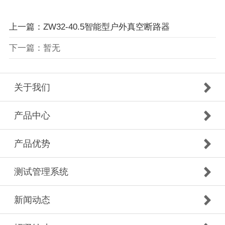
上一篇：ZW32-40.5智能型户外真空断路器
下一篇：暂无
关于我们
产品中心
产品优势
测试管理系统
新闻动态